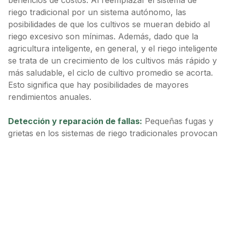
beneficios de costos. Al reemplazar el sistema de
riego tradicional por un sistema autónomo, las
posibilidades de que los cultivos se mueran debido al
riego excesivo son mínimas. Además, dado que la
agricultura inteligente, en general, y el riego inteligente
se trata de un crecimiento de los cultivos más rápido y
más saludable, el ciclo de cultivo promedio se acorta.
Esto significa que hay posibilidades de mayores
rendimientos anuales.
Detección y reparación de fallas:
Pequeñas fugas y
grietas en los sistemas de riego tradicionales provocan
pérdidas considerables de agua. La detección manual
de estos problemas suele ser difícil y suele ser una
tarea bastante lenta. Instalar herramientas de riego
inteligentes es una gran manera de mantener estos
problemas a la distancia de un brazo. Un sistema de
riego con acceso a Internet puede ‘supervisar’ el
estado de los tanques y otras unidades, sin que el